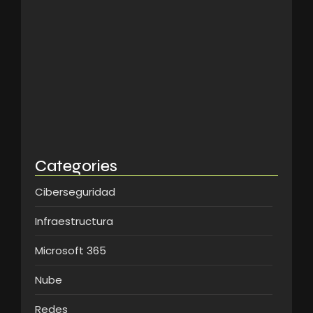
Immersion Briefing Copilot:
Transforma tu…
15/05/2026
Por qué tu nube debe…
08/05/2026
Categories
Ciberseguridad
Infraestructura
Microsoft 365
Nube
Redes