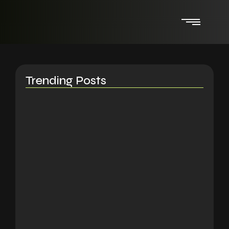
Trending Posts
El caos de las sucursales…
21/07/2026
Bexadata alcanza la designación
“Modern…
16/06/2026