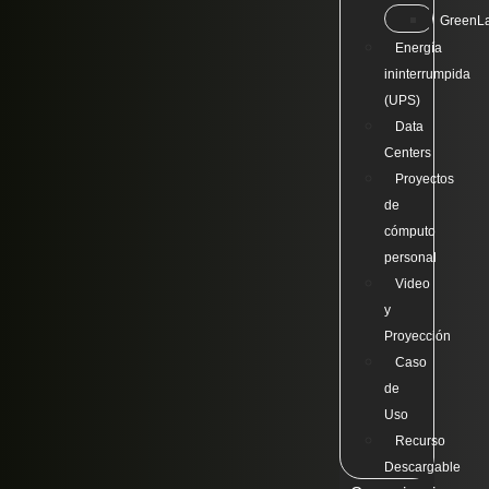
GreenL
Energía
ininterrumpida
(UPS)
Data
Centers
Proyectos
de
cómputo
personal
Video
y
Proyección
Caso
de
Uso
Recurso
Descargable