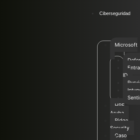
Ciberseguridad
Microsoft
Defe
Entra
ID
Purv
Intun
Senti
HPE
Aruba
Ridge
Security
Caso