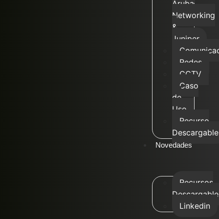
Aruba
Networking
&
Juniper
Comunicac
Redes
CCTV
Caso
de
Uso
Recurso
Descargable
Novedades
Recursos
Descargable
Linkedin