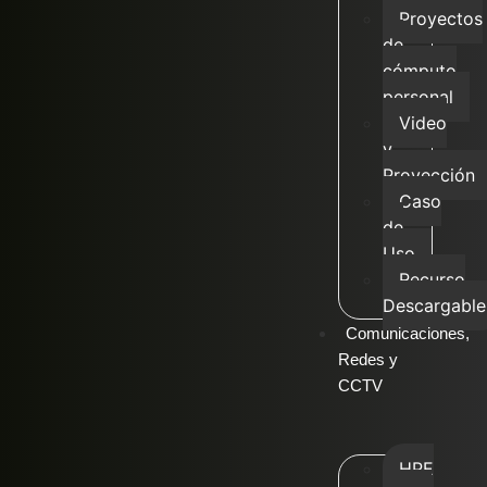
Proyectos
de
cómputo
personal
Video
y
Proyección
Caso
de
Uso
Recurso
Descargable
Comunicaciones,
Redes y
CCTV
HPE