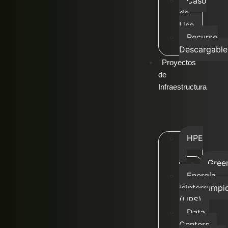
Caso
de
Uso
Recurso
Descargable
Proyectos
de
Infraestructura
HPE
Gree
Energía
ininterrumpi
(UPS)
Data
Centers