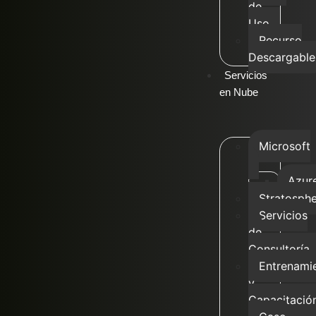
de
Uso
Recurso
Descargable
Servicios
en Nube
Microsoft
Azur
Stratosph
Servicios
de
Consultoría
Entrenami
y
Capacitació