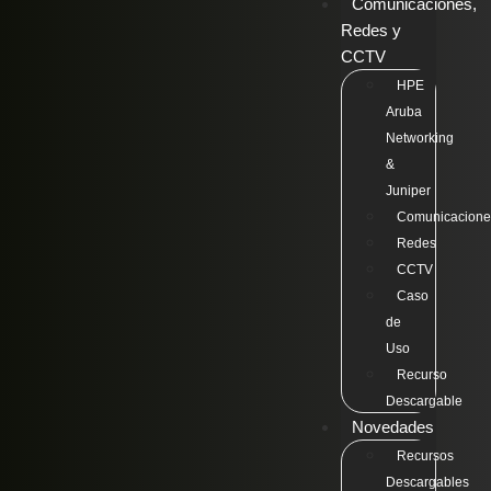
Comunicaciones,
Redes y
CCTV
HPE
Aruba
Networking
&
Juniper
Comunicacione
Redes
CCTV
Caso
de
Uso
Recurso
Descargable
Novedades
Recursos
Descargables