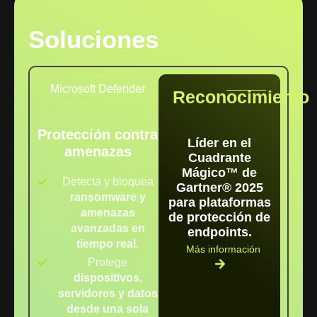
Soluciones
Microsoft Defender
Reconocimiento
Protección contra
Líder en el
amenazas
Cuadrante
Mágico™ de
Detecta y bloquea
Gartner® 2025
ransomware y
para plataformas
amenazas
de protección de
avanzadas en
endpoints.
tiempo real.
Más información
Protege
dispositivos,
servidores y datos
desde una sola