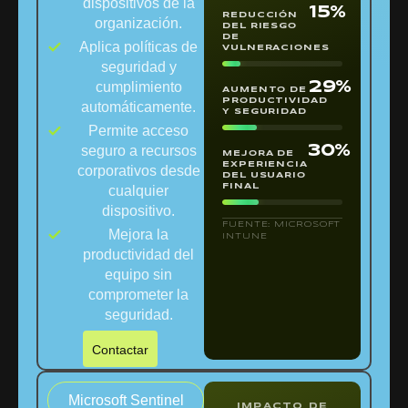
dispositivos de la
15%
REDUCCIÓN
organización.
DEL RIESGO
DE
Aplica políticas de
VULNERACIONES
seguridad y
cumplimiento
29%
AUMENTO DE
PRODUCTIVIDAD
automáticamente.
Y SEGURIDAD
Permite acceso
seguro a recursos
30%
MEJORA DE
EXPERIENCIA
corporativos desde
DEL USUARIO
FINAL
cualquier
dispositivo.
FUENTE: MICROSOFT
Mejora la
INTUNE
productividad del
equipo sin
comprometer la
seguridad.
Contactar
Microsoft Sentinel
IMPACTO DE