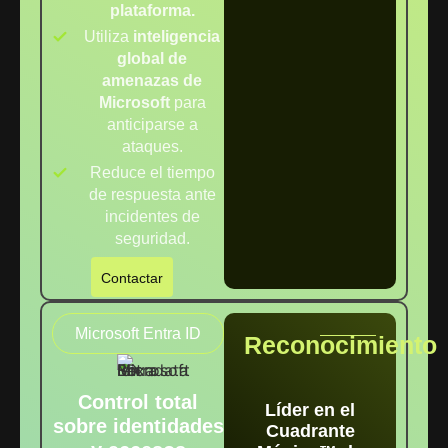
plataforma.
Utiliza
inteligencia
global de
amenazas de
Microsoft
para
anticiparse a
ataques.
Reduce el tiempo
de respuesta ante
incidentes de
seguridad.
Contactar
Microsoft Entra ID
Reconocimiento
Control total
Líder en el
sobre identidades
Cuadrante