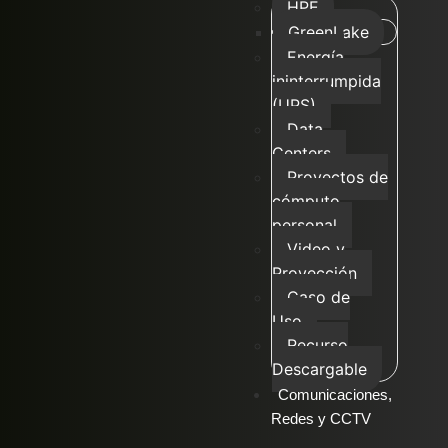
HPE
GreenLake
Energía
ininterrumpida
(UPS)
Data
Centers
Proyectos de
cómputo
personal
Video y
Proyección
Caso de
Uso
Recurso
Descargable
Comunicaciones,
Redes y CCTV