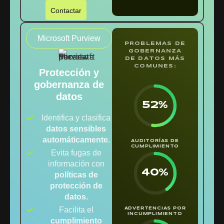
Contactar
Microsoft Purview
PROBLEMAS DE
GOBERNANZA
DE DATOS MÁS
COMUNES:
Protección y
gobernanza de
datos
52%
Identifica y clasifica
datos sensibles
automáticamente.
AUDITORÍAS DE
CUMPLIMIENTO
Evita fugas de
información con
40%
políticas de
protección de
datos.
Facilita el
ADVERTENCIAS POR
INCUMPLIMIENTO
cumplimiento