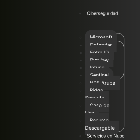
Ciberseguridad
Microsoft
Defender
Entra ID
Purview
Intune
Sentinel
HPE Aruba
Ridge
Security
Caso de
Uso
Recurso
Descargable
Servicios en Nube