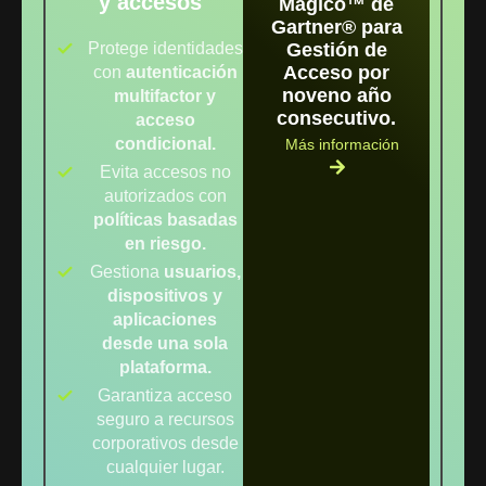
y accesos
Mágico™ de
Gartner® para
Protege identidades
Gestión de
Acceso por
con
autenticación
noveno año
multifactor y
consecutivo.
acceso
condicional.
Más información
Evita accesos no
autorizados con
políticas basadas
en riesgo.
Gestiona
usuarios,
dispositivos y
aplicaciones
desde una sola
plataforma.
Garantiza acceso
seguro a recursos
corporativos desde
cualquier lugar.