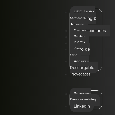
HPE Aruba
Networking &
Juniper
Comunicaciones
Redes
CCTV
Caso de
Uso
Recurso
Descargable
Novedades
Recursos
Descargables
Linkedin