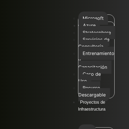
Microsoft
Azure
Stratosphere
Servicios de
Consultoría
Entrenamiento
y
Capacitación
Caso de
Uso
Recurso
Descargable
Proyectos de
Infraestructura