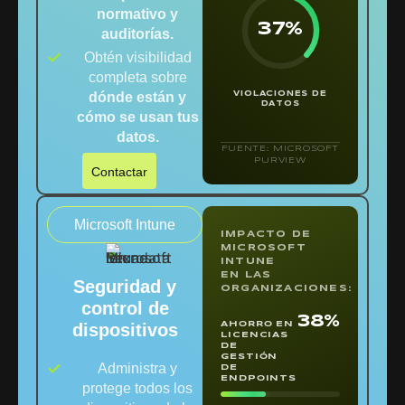
normativo y
37%
auditorías.
Obtén visibilidad
completa sobre
dónde están y
VIOLACIONES DE
DATOS
cómo se usan tus
datos.
FUENTE: MICROSOFT
PURVIEW
Contactar
Microsoft Intune
IMPACTO DE
MICROSOFT
INTUNE
EN LAS
Seguridad y
ORGANIZACIONES:
control de
38%
dispositivos
AHORRO EN
LICENCIAS
DE
GESTIÓN
Administra y
DE
ENDPOINTS
protege todos los