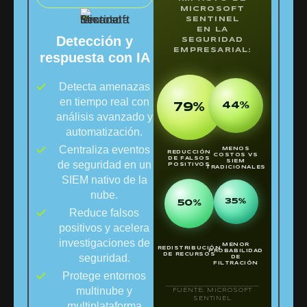
MICROSOFT
SENTINEL
EN LA
Detección y
SEGURIDAD
EMPRESARIAL:
respuesta con IA
Detecta amenazas
en tiempo real con
44%
79%
análisis avanzado y
automatización.
Centraliza eventos
MENOS
REDUCCIÓN
COSTOS VS
DE FALSOS
de seguridad en un
SIEM
POSITIVOS
TRADICIONALES
SIEM nativo de la
nube.
35%
50%
Reduce falsos
positivos y acelera
investigaciones de
MENOR
REDISTRIBUCIÓN
PROBABILIDAD
seguridad.
DE RECURSOS
DE
FILTRACIÓN
Protege entornos
multinube y
FUENTE: MICROSOFT
SENTINEL
multiplataforma