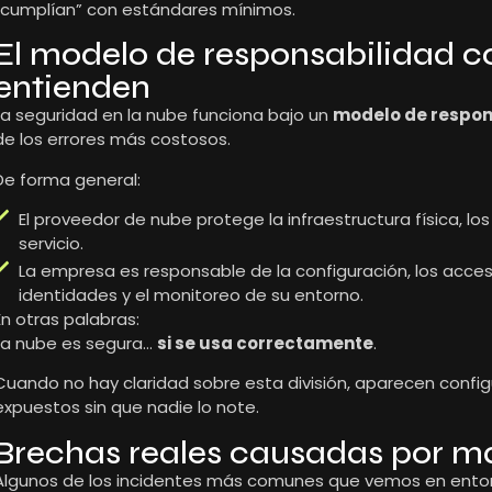
“cumplían” con estándares mínimos.
El modelo de responsabilidad c
entienden
La seguridad en la nube funciona bajo un
modelo de respon
de los errores más costosos.
De forma general:
El proveedor de nube protege la infraestructura física, lo
servicio.
La empresa es responsable de la configuración, los acceso
identidades y el monitoreo de su entorno.
En otras palabras:
La nube es segura…
si se usa correctamente
.
Cuando no hay claridad sobre esta división, aparecen config
expuestos sin que nadie lo note.
Brechas reales causadas por m
Algunos de los incidentes más comunes que vemos en entor